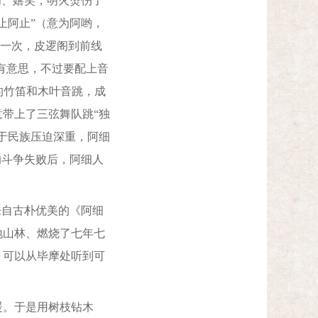
闹、嬉笑，明火烫伤了
止阿止”（意为阿哟，
有一次，皮逻阁到前线
有意思，不过要配上音
的竹笛和木叶音跳，成
带上了三弦舞队跳“独
于民族压迫深重，阿细
的斗争失败后，阿细人
自古朴优美的《阿细
地山林、燃烧了七年七
，可以从毕摩处听到可
。于是用树枝钻木