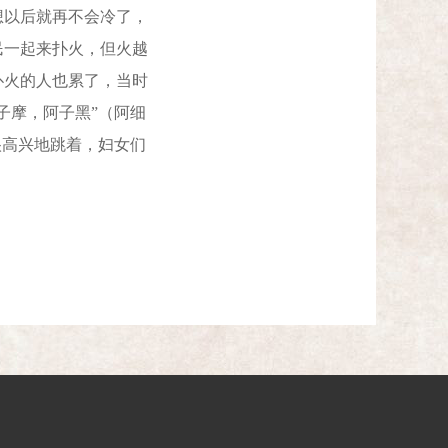
想以后就再不会冷了，
民一起来扑火，但火越
扑火的人也累了，当时
子摩，阿子黑”（阿细
很高兴地跳着，妇女们