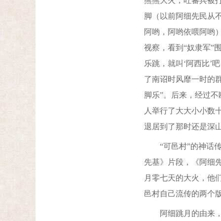
熊熊大火，吐蕃兵被
脚（以前阿细先民从
阿哟，阿哟依喂阿哟）
视察，看到“奴隶军”
乐跳，就叫‘阿西比’
了南诏时风靡一时的
脚乐”。后来，经过
人举行了大大小小数
退居到了那时还是深
“可邑村”的神话传
先基》片段，《阿细
月零七天的大火，他
邑村自己流传的两个
阿细跳月的由来，古