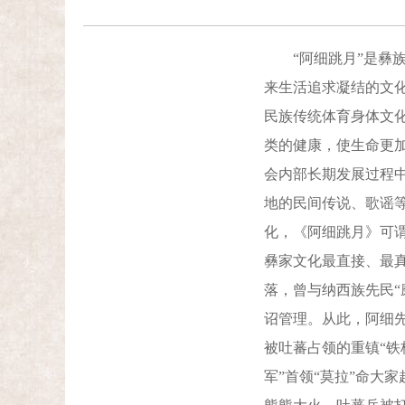
“阿细跳月”是彝族
来生活追求凝结的文
民族传统体育身体文
类的健康，使生命更
会内部长期发展过程
地的民间传说、歌谣
化，《阿细跳月》可
彝家文化最直接、最真
落，曾与纳西族先民“
诏管理。从此，阿细
被吐蕃占领的重镇“铁
军”首领“莫拉”命大