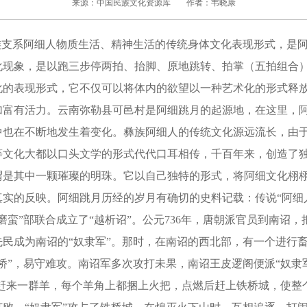
来源：中国民族文化资源库
作者：韦晓康
支系阿细人物质生活、精神生活的传统身体文化表现形式，是阿
化现象，是以跑三步停两拍、抬脚、原地跳转、拍掌（五拍组合
化的表现形式，它不仅可以将体内的欲望以一种艺术化的形式释
加富有活力。云南弥勒县可邑村是阿细跳月的起源地，在这里，
中也在不断地发生着变化。彝族阿细人的传统文化源远流长，由
等文化大都以口头文学的形式代代口耳相传，千百年来，创造了
谓是其中一颗璀璨的明珠。它以自己独特的形式，将阿细文化栩
实的反映。阿细跳月历经的岁月有确切的史料记载：传说“阿细人
磨蛮”部联合成立了“越析诏”。公元736年，唐朝派官员到南诏
先民成为南诏的“奴隶军”。那时，在南诏的西北部，有一个进行
桥”，易守难攻。南诏军多次攻打未果，南诏王皮逻阁便派“奴隶军
家赶来一群羊，每个羊角上都捆上火把，点燃后赶上铁桥城，使整