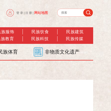
网站地图
登 录
|
注 册
|
民族服饰
民族饮食
民族建筑
民族教育
民族科技
民族传媒
民族体育
非物质文化遗产