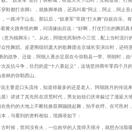
打败。“奴隶军”攻占了铁桥城，在熄灭火下山时，互相追逐、打
不穿鞋都打赤脚），就换脚单跳，还高叫着“阿止，阿止，阿止吾
，一路冲下山去。那以后，“奴隶军”常跳“打火舞”自娱自乐。
围着篝火跳奇怪的舞，问清缘由后说：“好啊，打仗打出的舞蹈真
吧（意为独脚乐）”。从此，阿细先民制作小三弦，配上当时流行
群众性舞蹈。皮逻阁组织庞大的歌舞团去京城长安演出时，还特意
不断的战争、迁徙，阿细人逐步定居在今弥勒县一带。明朝时，由
十次反抗斗争，壮烈的是“十八寨起义”，这场坚持两年零四个月
山老林的弥勒西山。
说主要是口头流传，知道得最多的还是老人。阿细跳月的传说来
先基》讲述了其先民在洪荒时代，男女始祖们庆幸躲过了漫延大
们在焦灼的大地上不断轮换双脚蹦跳起舞，拍手欢呼。在可邑村
版本，与看到的资料相似，现摘录如下：
时候，世间没有火，一位姓毕的人觉得天很冷，就想办法取暖