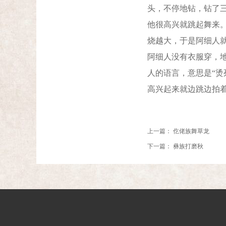
头，不停地钻，钻了
他很高兴就跳起舞来
烧越大，于是阿细人
阿细人没有衣服穿，
人的语言，意思是“
高兴起来就边跳边拍
上一篇：
仡佬族舞草龙
下一篇：
彝族打磨秋