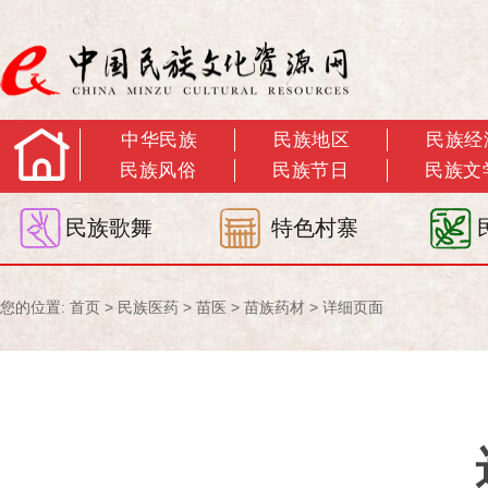
中华民族
民族地区
民族经
民族风俗
民族节日
民族文
民族歌舞
特色村寨
您的位置:
首页
>
民族医药
>
苗医
>
苗族药材
> 详细页面