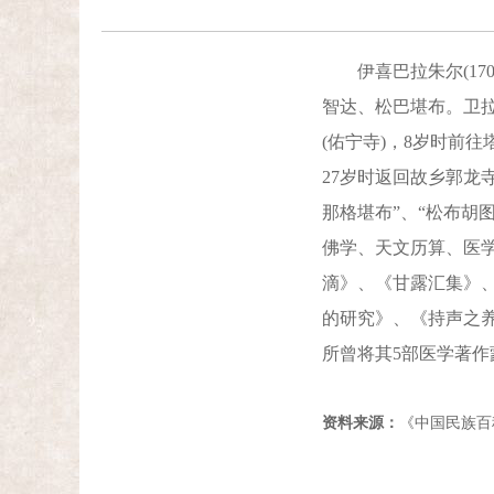
伊喜巴拉朱尔(170
智达、松巴堪布。卫
(佑宁寺)，8岁时前
27岁时返回故乡郭龙
那格堪布”、“松布胡
佛学、天文历算、医
滴》、《甘露汇集》
的研究》、《持声之
所曾将其5部医学著作
资料来源：
《中国民族百