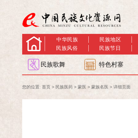
中华民族
民族地区
民族风俗
民族节日
民族歌舞
特色村寨
您的位置:
首页
>
民族医药
>
蒙医
>
蒙族名医
> 详细页面