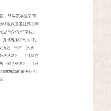
觉，尊号额尔德尼·班
佛转世灵童迎往郭龙寺
“灵思日朵伯卓”学位。
，并被乾隆帝封为“扎
及历史、语言、文学、
医法从新》、《甘露点
书《如意树皮》、《马
后锡林郭勒盟蒙医研究
版。