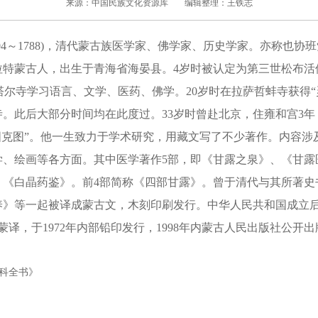
来源：中国民族文化资源库
编辑整理：王铁志
4～1788)，清代蒙古族医学家、佛学家、历史学家。亦称也协班
拉特蒙古人，出生于青海省海晏县。4岁时被认定为第三世松布活
往塔尔寺学习语言、文学、医药、佛学。20岁时在拉萨哲蚌寺获得
寺。此后大部分时间均在此度过。33岁时曾赴北京，住雍和宫3年
图克图”。他一生致力于学术研究，用藏文写了不少著作。内容涉
学、绘画等各方面。其中医学著作5部，即《甘露之泉》、《甘露
、《白晶药鉴》。前4部简称《四部甘露》。曾于清代与其所著史
养》等一起被译成蒙古文，木刻印刷发行。中华人民共和国成立
蒙译，于1972年内部铅印发行，1998年内蒙古人民出版社公开出
科全书》