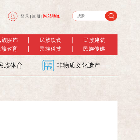
网站地图
登 录
|
注 册
|
民族服饰
民族饮食
民族建筑
民族教育
民族科技
民族传媒
民族体育
非物质文化遗产