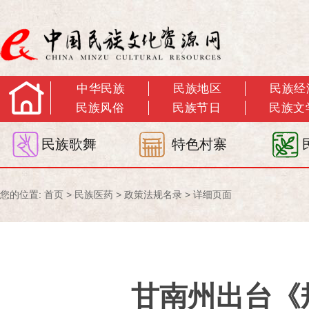
中华民族
民族地区
民族经
民族风俗
民族节日
民族文
民族歌舞
特色村寨
您的位置:
首页
>
民族医药
>
政策法规名录
> 详细页面
甘南州出台《