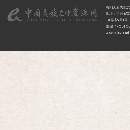
贵阳天彩民族
地址：贵州省贵
10号楼5层1号
邮编（POSTCO
www.minzunet.c