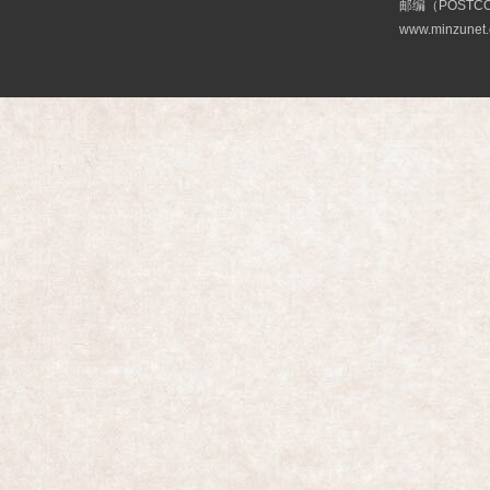
邮编（POSTCO
www.minzunet.c