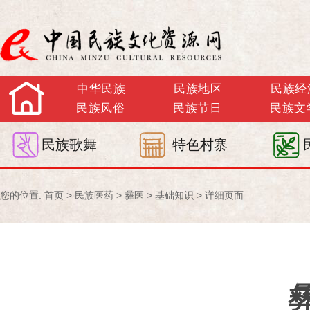
中华民族
民族地区
民族经
民族风俗
民族节日
民族文
民族歌舞
特色村寨
您的位置:
首页
>
民族医药
>
彝医
>
基础知识
> 详细页面