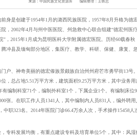
来源：中国民族文化资源库
编辑整理：王铁志
是创建于1954年1月的潞西民族医院，1957年8月升格为德宏州
，2002年4月与州中医医院、州急救中心联合组建“德宏州医疗集
院”，2015年1月成为昆明医科大学附属德宏医院。历经60载春
、腾冲县及缅甸部分地区，集医疗、教学、科研、保健、康复、
户、神奇美丽的德宏傣族景颇族自治州州府芒市勇罕街13号
位，总占地5.51万平方米，建筑面积9.25万平方米，其中业务
15年有编制科室71个，编制外科室1个，下属企业1个。有编制床位9
00张。在职工作人员1341人，其中编制内人员831人，编外聘用
中职323名。2014年医院门诊66.4万余人次，手术操作15458
专科发展均衡，有重点建设专科及培育单位5个，其中：风湿