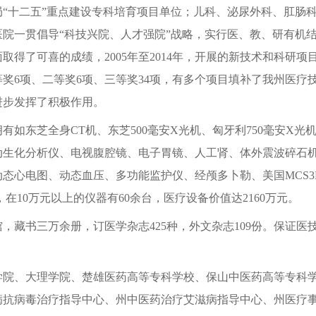
局“十二五”重点建设专科培育项目单位；儿科、泌尿外科、肛肠
医院一贯倡导“科技兴院、人才强院”战略，实行医、教、研有机
取得了可喜的成绩，2005年至2014年，开展的新技术和科研
等奖6项、二等奖6项、三等奖34项，有多个项目填补了我州医疗
进步发挥了积极作用。
东芝全身CT机、东芝500毫安X光机、匈牙利750毫安X光
自动生化分析仪、电视腹腔镜、电子胃镜、人工肾、体外震波碎石
态心电图、动态血压、多功能监护仪、经颅多卜勒、美国MCS3
在10万元以上的仪器有60余台，医疗设备价值达2160万元。
藏书三万余册，订医学杂志425种，外文杂志109份。保证医
、大理学院、楚雄医药高等专科学校、保山中医药高等专科学
病抗病毒治疗指导中心、州中医药治疗艾滋病指导中心、州医疗