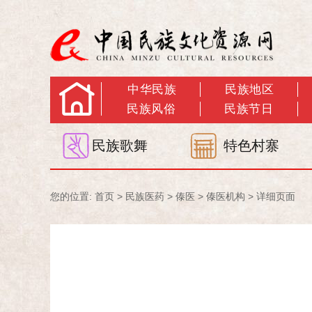
中华民族
民族地区
民族风俗
民族节日
民族歌舞
特色村寨
您的位置:
首页
>
民族医药
>
傣医
>
傣医机构
> 详细页面