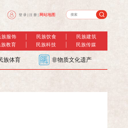
网站地图
登 录
|
注 册
|
民族服饰
民族饮食
民族建筑
民族教育
民族科技
民族传媒
民族体育
非物质文化遗产